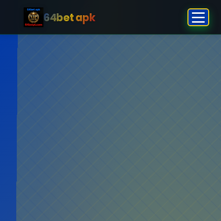
64bet apk