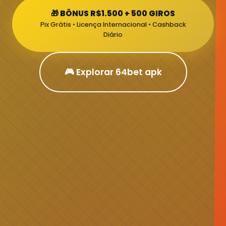
🎁 BÔNUS R$1.500 + 500 GIROS
Pix Grátis • Licença Internacional • Cashback
Diário
🎮 Explorar 64bet apk