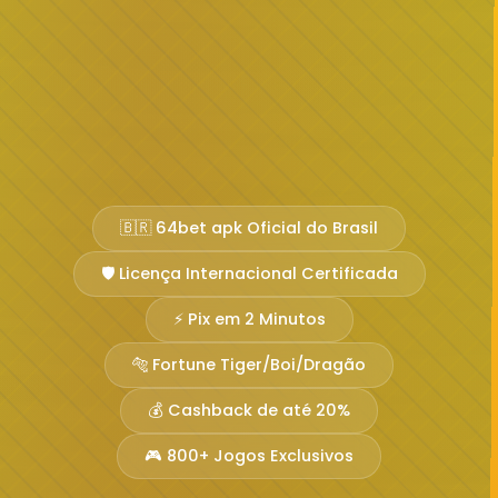
🇧🇷 64bet apk Oficial do Brasil
🛡️ Licença Internacional Certificada
⚡ Pix em 2 Minutos
🐅 Fortune Tiger/Boi/Dragão
💰 Cashback de até 20%
🎮 800+ Jogos Exclusivos