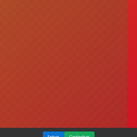
Entrar
Cadastrar