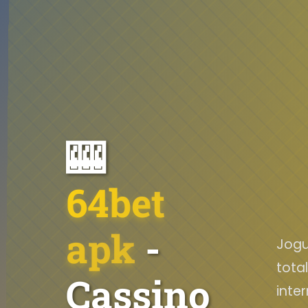
🎰
64bet
apk
-
Jogu
tota
Cassino
inte