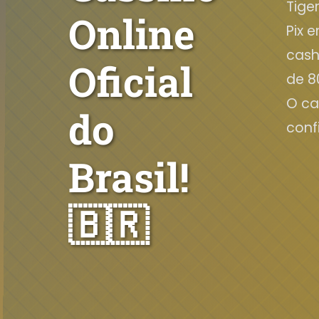
Tige
Online
Pix 
cash
Oficial
de 8
O ca
do
confi
Brasil!
🇧🇷