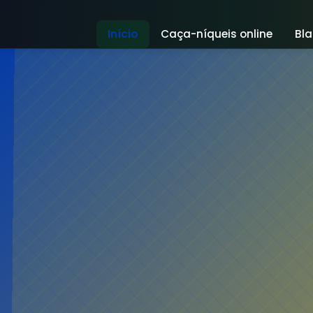
Início
Caça-níqueis online
Bla