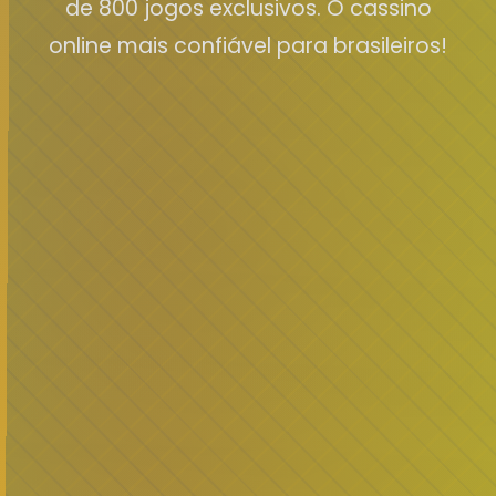
de 800 jogos exclusivos. O cassino
online mais confiável para brasileiros!