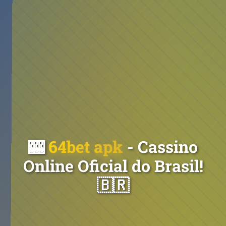
🎰
64bet apk
- Cassino
Online Oficial do Brasil!
🇧🇷