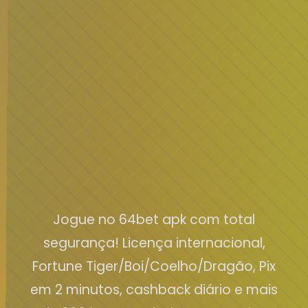
Jogue no 64bet apk com total
segurança! Licença internacional,
Fortune Tiger/Boi/Coelho/Dragão, Pix
em 2 minutos, cashback diário e mais