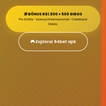
🎁 BÔNUS R$1.500 + 500 GIROS
Pix Grátis • Licença Internacional • Cashback
Diário
🎮 Explorar 64bet apk