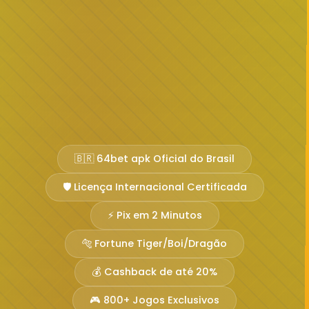
🇧🇷 64bet apk Oficial do Brasil
🛡️ Licença Internacional Certificada
⚡ Pix em 2 Minutos
🐅 Fortune Tiger/Boi/Dragão
💰 Cashback de até 20%
🎮 800+ Jogos Exclusivos