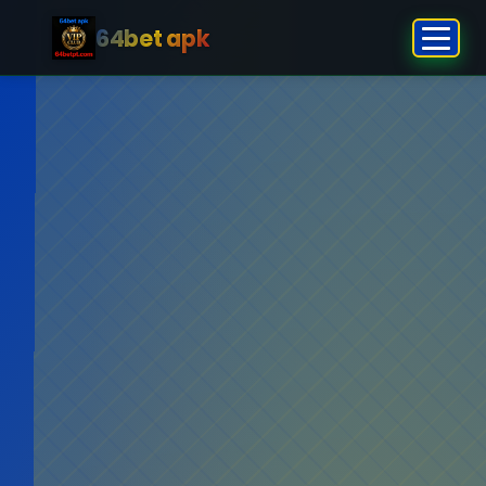
64bet apk