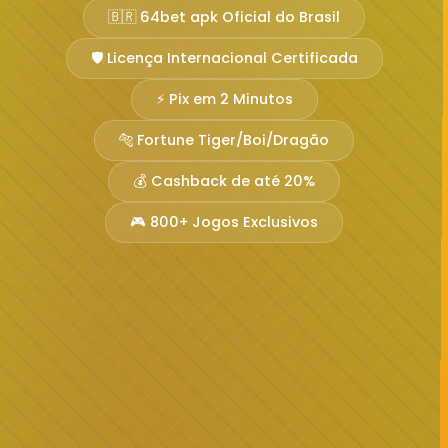
🇧🇷 64bet apk Oficial do Brasil
🛡️ Licença Internacional Certificada
⚡ Pix em 2 Minutos
🐅 Fortune Tiger/Boi/Dragão
💰 Cashback de até 20%
🎮 800+ Jogos Exclusivos