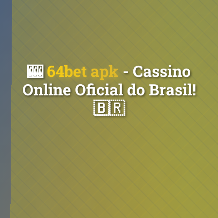
🎰
64bet apk
- Cassino
Online Oficial do Brasil!
🇧🇷