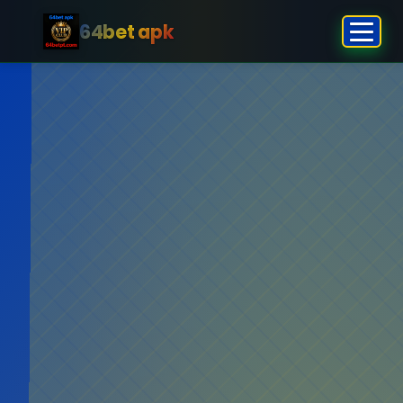
64bet apk