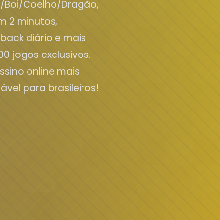
r/Boi/Coelho/Dragão,
em 2 minutos,
back diário e mais
00 jogos exclusivos.
ssino online mais
ável para brasileiros!