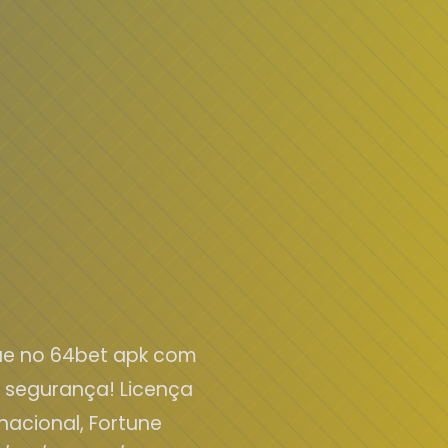
e no 64bet apk com
l segurança! Licença
rnacional, Fortune