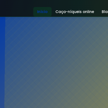
Início
Caça-níqueis online
Bla